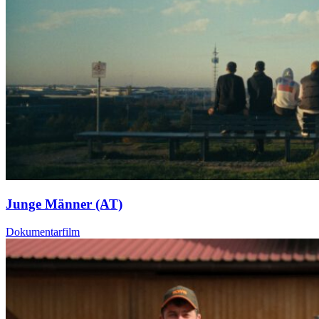
Junge Männer (AT)
Dokumentarfilm