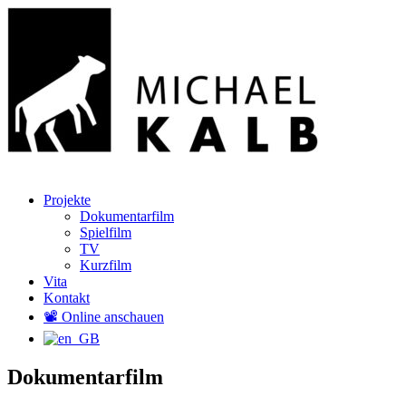
Menü
Zum
Regisseur und Produzent
Projekte
Michael Kalb
Inhalt
Dokumentarfilm
springen
Spielfilm
TV
Kurzfilm
Vita
Kontakt
📽️ Online anschauen
Dokumentarfilm