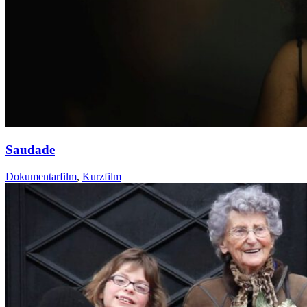
Saudade
Dokumentarfilm
,
Kurzfilm