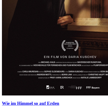
Wie im Himmel so auf Erden