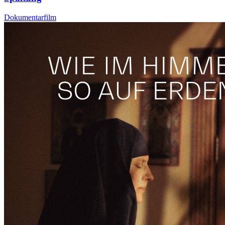
Dokumentarfilm