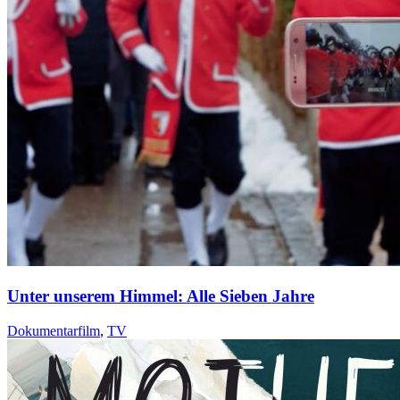
Unter unserem Himmel: Alle Sieben Jahre
Dokumentarfilm
,
TV