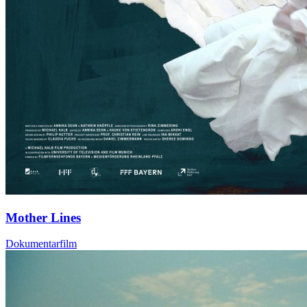
Mother Lines
Dokumentarfilm