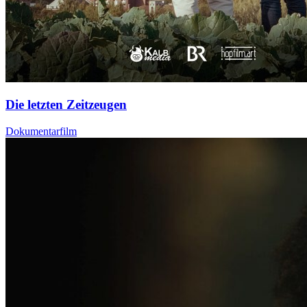
Die letzten Zeitzeugen
Dokumentarfilm