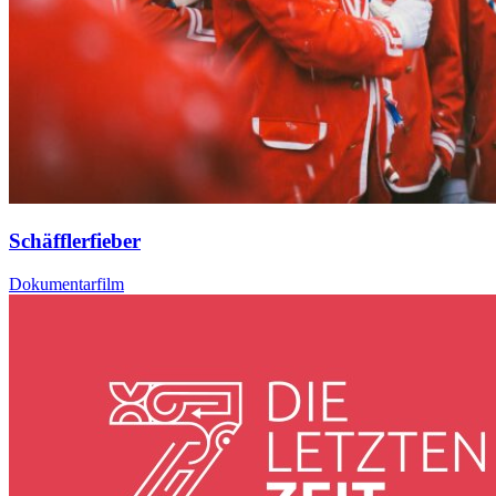
Schäfflerfieber
Dokumentarfilm